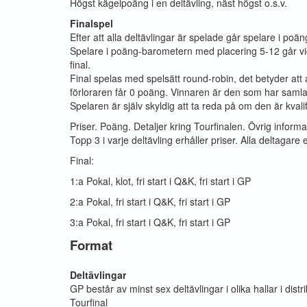
Högst kägelpoäng i en deltävling, näst högst o.s.v.
Finalspel
Efter att alla deltävlingar är spelade går spelare i poän
Spelare i poäng-barometern med placering 5-12 går vidar
final.
Final spelas med spelsätt round-robin, det betyder att 
förloraren får 0 poäng. Vinnaren är den som har samlat
Spelaren är själv skyldig att ta reda på om den är kvalifi
Priser. Poäng. Detaljer kring Tourfinalen. Övrig informa
Topp 3 i varje deltävling erhåller priser. Alla deltagar
Final:
1:a Pokal, klot, fri start i Q&K, fri start i GP
2:a Pokal, fri start i Q&K, fri start i GP
3:a Pokal, fri start i Q&K, fri start i GP
Format
Deltävlingar
GP består av minst sex deltävlingar i olika hallar i distr
Tourfinal