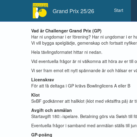
Grand Prix 25/26
Start
Vad är Challenger Grand Prix (GP)
Har ni ungdomar i er förening? Har ni ungdomar i er h
Vi vill bygga spelglädje, gemenskap och fortsatt nyfike
Hela tävlingsformatet hittar ni nedan.
Vid eventuella frågor är ni välkomna att höra av er ti
Vi ser fram emot ett nytt spännande år och hälsar er v
Licenskrav
För att få deltaga i GP krävs Bowlinglicens A eller B
Klot
SvBF godkänner att hallklot (klot med viktsiffra på) är 
Avgift och anmälan
Startavgift 180:-/spelare. Betalning görs via Swish t
Eventuella frågor i samband med anmälan ställs till j
GP-poäng