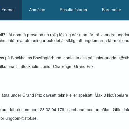
Format
Anmälan
Resultat/starter
Barometer
all? Låt dom få prova på en rolig tävling där man får träffa andra un
nhet inför nya utmaningar och det är viktigt att ungdomarna får möjlighe
ll oss på Stockholms Bowlingförbund, kontakta oss på junior-ungdom@stbf.
älkomna till Stockholm Junior Challenger Grand Prix.
tillåtna under Grand Prix oavsett teknik eller spelsätt. Max 3 klot/spel
ill förbundet på nummer 123 32 04 179 i samband med anmälan. Glöm int
unior-ungdom@stbf.se.