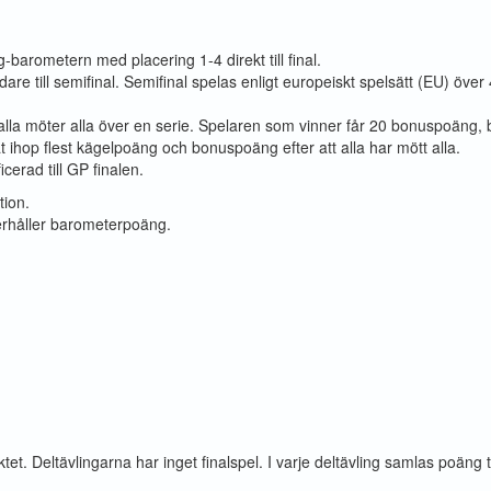
g-barometern med placering 1-4 direkt till final.
e till semifinal. Semifinal spelas enligt europeiskt spelsätt (EU) över 4
alla möter alla över en serie. Spelaren som vinner får 20 bonuspoäng, b
 ihop flest kägelpoäng och bonuspoäng efter att alla har mött alla.
cerad till GP finalen.
tion.
e erhåller barometerpoäng.
iktet. Deltävlingarna har inget finalspel. I varje deltävling samlas poäng 