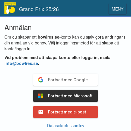
Grand Prix 25/26
MENY
Toggle
navigat
Anmälan
Om du skapar ett
bowlres.se
-konto kan du själv göra ändringar i
din anmälan vid behov. Välj inloggningsmetod för att skapa ett
konto/logga in:
Vid problem med att skapa konto eller logga in, maila
info@bowlres.se
.
Fortsätt med Google
Fortsätt med Microsoft
Fortsätt med e-post
Datasekretesspolicy